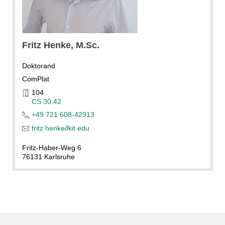
Fritz
Henke
, M.Sc.
Doktorand
ComPlat
104
CS 30.42
+49 721 608-42913
fritz henke
∂
kit edu
Fritz-Haber-Weg 6
76131 Karlsruhe